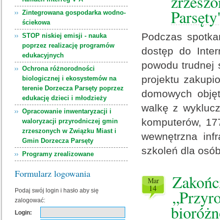
zrzesz
Parsęty
Zintegrowana gospodarka wodno-
ściekowa
Podczas spotkan
STOP niskiej emisji - nauka
poprzez realizację programów
dostęp do Inte
edukacyjnych
powodu trudnej 
Ochrona różnorodności
projektu zakupi
biologicznej i ekosystemów na
terenie Dorzecza Parsęty poprzez
domowych objęt
edukację dzieci i młodzieży
walkę z wykluc
Opracowanie inwentaryzacji i
komputerów, 17
waloryzacji przyrodniczej gmin
zrzeszonych w Związku Miast i
wewnętrzna infr
Gmin Dorzecza Parsęty
szkoleń dla osób
Programy zrealizowane
Formularz logowania
Zakończ
mar
14
„Przyro
Podaj swój login i hasło aby się
zalogować:
bioróżn
Login: