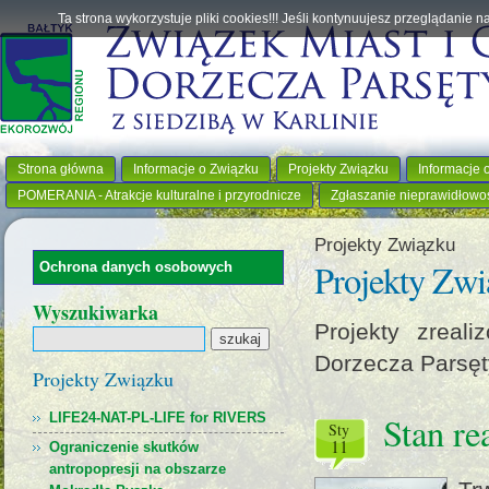
Ta strona wykorzystuje pliki cookies!!! Jeśli kontynuujesz przeglądanie 
Strona główna
Informacje o Związku
Projekty Związku
Informacje 
POMERANIA - Atrakcje kulturalne i przyrodnicze
Zgłaszanie nieprawidłowo
Projekty Związku
Projekty Zwi
Ochrona danych osobowych
Wyszukiwarka
Projekty zreal
Dorzecza Parsęt
Projekty Związku
LIFE24-NAT-PL-LIFE for RIVERS
Stan re
sty
11
Ograniczenie skutków
antropopresji na obszarze