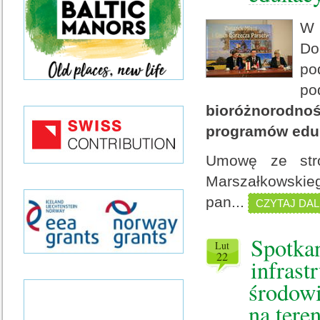
W 
Do
po
po
bioróżnorodn
programów eduk
Umowę ze stro
Marszałkowski
pan...
CZYTAJ DAL
Spotkan
lut
22
infrast
środowi
na tere