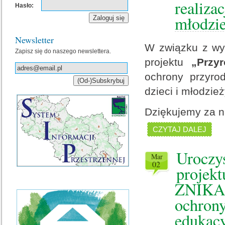
realiza
Hasło:
młodzie
Newsletter
W związku z wyc
Zapisz się do naszego newslettera.
projektu
„Przy
ochrony przyro
dzieci i młodzież
Dziękujemy za n
CZYTAJ DALEJ
Uroczy
mar
02
projek
ZNIKAJ
ochrony
edukacy