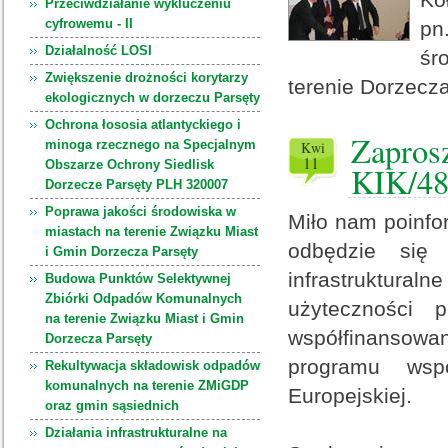
Przeciwdziałanie wykluczeniu
cyfrowemu - II
pn
Działalność LOSI
śr
Zwiększenie drożności korytarzy
terenie Dorzecza
ekologicznych w dorzeczu Parsęty
Ochrona łososia atlantyckiego i
Zaprosz
minoga rzecznego na Specjalnym
kwi
11
Obszarze Ochrony Siedlisk
KIK/4
Dorzecze Parsęty PLH 320007
Poprawa jakości środowiska w
Miło nam poinfo
miastach na terenie Związku Miast
odbędzie się 
i Gmin Dorzecza Parsęty
infrastruktura
Budowa Punktów Selektywnej
Zbiórki Odpadów Komunalnych
użyteczności p
na terenie Związku Miast i Gmin
współfinansow
Dorzecza Parsęty
programu wsp
Rekultywacja składowisk odpadów
komunalnych na terenie ZMiGDP
Europejskiej.
oraz gmin sąsiednich
Działania infrastrukturalne na