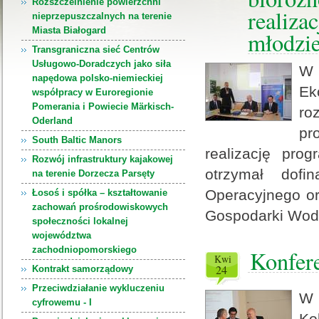
Rozszczelnienie powierzchni
realiza
nieprzepuszczalnych na terenie
Miasta Białogard
młodzie
Transgraniczna sieć Centrów
Usługowo-Doradczych jako siła
W 
napędowa polsko-niemieckiej
Ek
współpracy w Euroregionie
Pomerania i Powiecie Märkisch-
ro
Oderland
pr
South Baltic Manors
realizację pro
Rozwój infrastruktury kajakowej
otrzymał dofi
na terenie Dorzecza Parsęty
Operacyjnego o
Łosoś i spółka – kształtowanie
zachowań prośrodowiskowych
Gospodarki Wodn
społeczności lokalnej
województwa
zachodniopomorskiego
Konfere
kwi
24
Kontrakt samorządowy
Przeciwdziałanie wykluczeniu
W 
cyfrowemu - I
Ko