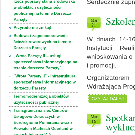
Serdecznie zap
rzecz poprawy stanu środowiska
w obiektach użyteczności
publicznej na terenie Dorzecza
Szkole
Parsęty
mar
21
Przyrodo nie znikaj!
Budowa i zagospodarowanie
W dniach 14-16
ścieżek rowerowych na terenie
Instytucji Rea
Dorzecza Parsęty
wnioskowania o 
„Wrota Parsęty II – usługi
społeczeństwa informacyjnego na
i promocji.
terenie dorzecza Parsęty"
"Wrota Parsęty II" - infrastruktura
Organizatorem 
społeczeństwa informacyjnego w
Wdrażająca Prog
dorzeczu Parsęty
Termomodernizacja obiektów
CZYTAJ DALEJ
użyteczności publicznej
Transgraniczna sieć Centrów
Spotkan
mar
Usługowo-Doradczych w
16
Euroregionie Pomerania wraz z
wykluc
Powiatem Märkisch-Oderland w
ramach Interreg V A