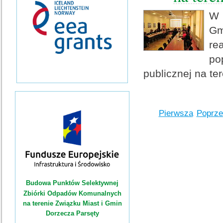
W 
Gm
rea
po
publicznej na te
Pierwsza
Poprze
Budowa Punktów Selektywnej
Zbiórki Odpadów Komunalnych
na terenie Związku Miast i Gmin
Dorzecza Parsęty