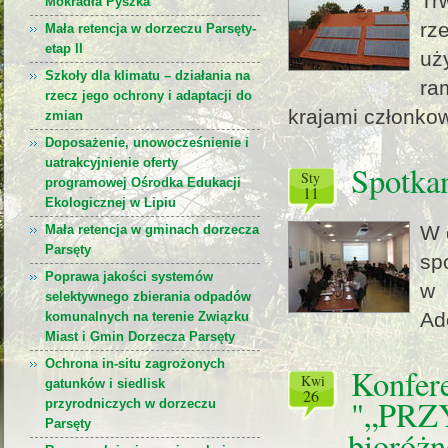
Tr
Mokradła Pyszka
rz
Mała retencja w dorzeczu Parsęty-
etap II
uż
Szkoły dla klimatu – działania na
ra
rzecz jego ochrony i adaptacji do
krajami członkow
zmian
Doposażenie, unowocześnienie i
uatrakcyjnienie oferty
Spotkan
sty
programowej Ośrodka Edukacji
11
Ekologicznej w Lipiu
W 
Mała retencja w gminach dorzecza
Parsęty
sp
Poprawa jakości systemów
w 
selektywnego zbierania odpadów
Ad
komunalnych na terenie Związku
Miast i Gmin Dorzecza Parsęty
Ochrona in-situ zagrożonych
Konfere
kwi
gatunków i siedlisk
26
"„PRZ
przyrodniczych w dorzeczu
Parsęty
bioróżn