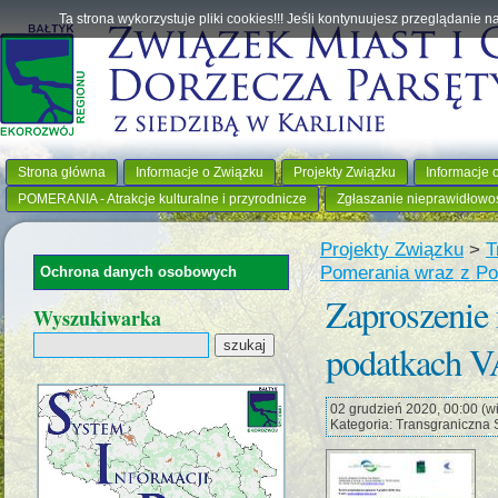
Ta strona wykorzystuje pliki cookies!!! Jeśli kontynuujesz przeglądanie 
Strona główna
Informacje o Związku
Projekty Związku
Informacje 
POMERANIA - Atrakcje kulturalne i przyrodnicze
Zgłaszanie nieprawidłowo
Projekty Związku
>
T
Pomerania wraz z Po
Ochrona danych osobowych
Zaproszenie
Wyszukiwarka
podatkach VA
02 grudzień 2020, 00:00 (wie
Kategoria: Transgraniczna