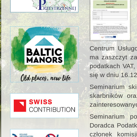
Centrum Usług
ma zaszczyt za
podatkach VAT, 
się w dniu 16.12
Seminarium ski
skarbników ora
zainteresowany
Seminarium po
Doradca Podatko
członek komis