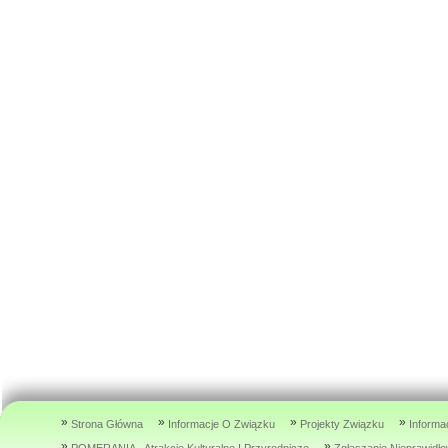
»
»
»
»
Strona Główna
Informacje O Związku
Projekty Związku
Informa
»
»