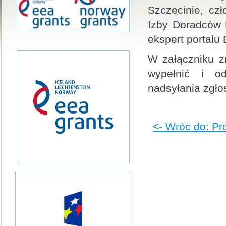
Szczecinie, cz
Izby Doradców 
ekspert portalu
W załączniku z
wypełnić i od
nadsyłania zgł
<- Wróc do: Pr