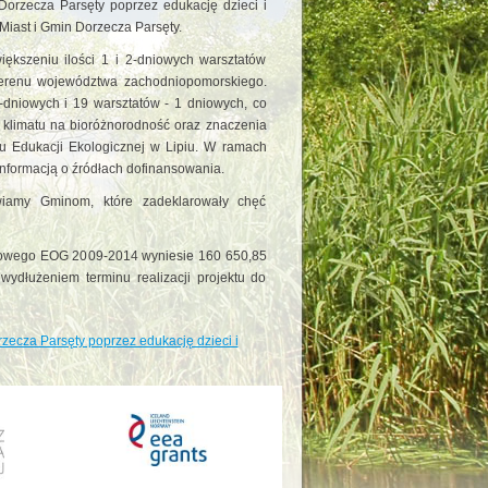
 Dorzecza Parsęty poprzez edukację dzieci i
Miast i Gmin Dorzecza Parsęty.
ększeniu ilości 1 i 2-dniowych warsztatów
 terenu województwa zachodniopomorskiego.
-dniowych i 19 warsztatów - 1 dniowych, co
 klimatu na bioróżnorodność oraz znaczenia
 Edukacji Ekologicznej w Lipiu. W ramach
informacją o źródłach dofinansowania.
wiamy Gminom, które zadeklarowały chęć
sowego EOG 2009-2014 wyniesie 160 650,85
wydłużeniem terminu realizacji projektu do
zecza Parsęty poprzez edukację dzieci i