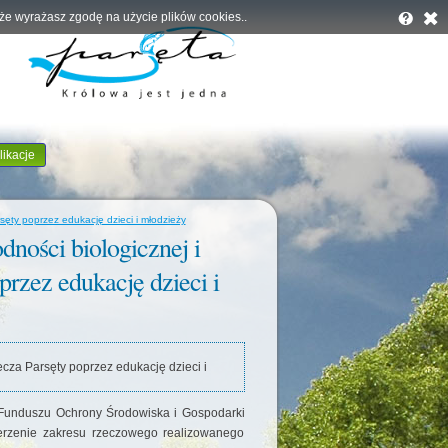
, że wyrażasz zgodę na użycie plików cookies..
likacje
ęty poprzez edukację dzieci i młodzieży
dności biologicznej i
rzez edukację dzieci i
cza Parsęty poprzez edukację dzieci i
unduszu Ochrony Środowiska i Gospodarki
rzenie zakresu rzeczowego realizowanego