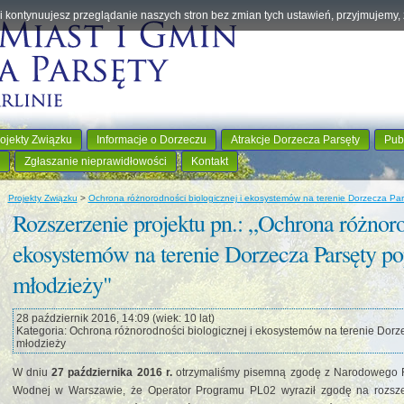
eśli kontynuujesz przeglądanie naszych stron bez zmian tych ustawień, przyjmujemy
ojekty Związku
Informacje o Dorzeczu
Atrakcje Dorzecza Parsęty
Pub
Zgłaszanie nieprawidłowości
Kontakt
Projekty Związku
>
Ochrona różnorodności biologicznej i ekosystemów na terenie Dorzecza Pars
Rozszerzenie projektu pn.: „Ochrona różnoro
ekosystemów na terenie Dorzecza Parsęty pop
młodzieży"
28 październik 2016, 14:09 (wiek: 10 lat)
Kategoria: Ochrona różnorodności biologicznej i ekosystemów na terenie Dorze
młodzieży
W dniu
27 października 2016 r.
otrzymaliśmy pisemną zgodę z Narodowego F
Wodnej w Warszawie, że Operator Programu PL02 wyraził zgodę na rozsze