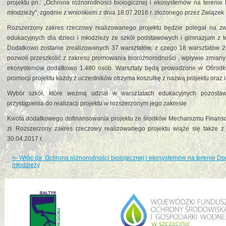
projektu pn.: „Ochrona różnorodności biologicznej i ekosystemów na terenie
młodzieży”, zgodnie z wnioskiem z dnia 18.07.2016 r. złożonego przez Związek 
Rozszerzony zakres rzeczowy realizowanego projektu będzie polegał na zwi
edukacyjnych dla dzieci i młodzieży ze szkół podstawowych i gimnazjum z
Dodatkowo zostanie zrealizowanych 37 warsztatów, z czego 18 warsztatów 2
pozwoli przeszkolić z zakresu promowania bioróżnorodności , wpływie zmiany
ekosystemów dodatkowo 1.480 osób. Warsztaty będą prowadzone w Ośrodku
promocji projektu każdy z uczestników otrzyma koszulkę z nazwą projektu oraz 
Wybór szkół, które wezmą udział w warsztatach edukacyjnych pozosta
przystąpienia do realizacji projektu w rozszerzonym jego zakresie.
Kwota dodatkowego dofinansowania projektu ze środków Mechanizmu Finan
zł. Rozszerzony zakres rzeczowy realizowanego projektu wiąże się także z 
30.04.2017 r.
<- Wróc do: Ochrona różnorodności biologicznej i ekosystemów na terenie Dor
młodzieży