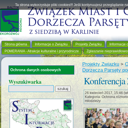
Ta strona wykorzystuje pliki cookies!!! Jeśli kontynuujesz przeglądanie 
Strona główna
Informacje o Związku
Projekty Związku
Informacje 
POMERANIA - Atrakcje kulturalne i przyrodnicze
Zgłaszanie nieprawidłowo
Projekty Związku
>
O
Dorzecza Parsęty pop
Ochrona danych osobowych
Konferenc
Wyszukiwarka
26 kwiecień 2017, 15:46 (wie
Kategoria: Ochrona różnoro
młodzieży