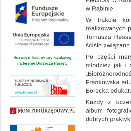
w Rąbinie.
W trakcie kon
realizowanych p
Tomasza Hesse 
ściśle związane
Po części mery
Rozwój infrastruktury kajakowej
na terenie Dorzecza Parsęty
młodzież jak i 
„Bioróżnorodn
Frankowska eduk
Borecka edukato
Każdy z uczest
album fotograf
dobrych praktyk 