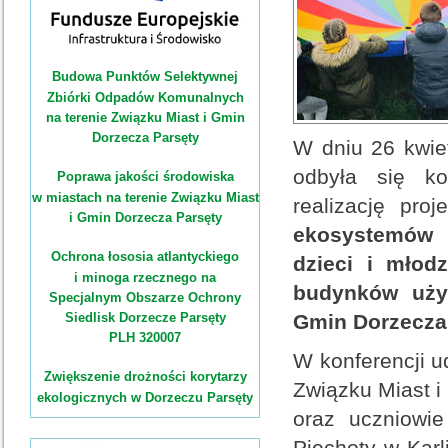
Budowa Punktów Selektywnej
Zbiórki Odpadów Komunalnych
na terenie Związku Miast i Gmin
Dorzecza Parsęty
W dniu 26 kwiet
odbyła się ko
Poprawa jakości środowiska
w miastach na terenie Związku Miast
realizację pro
i Gmin Dorzecza Parsęty
ekosystemów 
Ochrona łososia atlantyckiego
dzieci i młodz
i minoga rzecznego na
budynków użyt
Specjalnym Obszarze Ochrony
Siedlisk Dorzecze Parsęty
Gmin Dorzecza 
PLH 320007
W konferencji u
Zwiększenie drożności korytarzy
Związku Miast i
ekologicznych w Dorzeczu Parsęty
oraz uczniowi
Piechoty w Kar