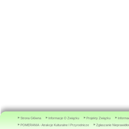
»
»
»
»
Strona Główna
Informacje O Związku
Projekty Związku
Informa
»
»
POMERANIA - Atrakcje Kulturalne I Przyrodnicze
Zgłaszanie Nieprawidł