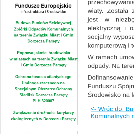
przechowywani
wiaty. Został
jest w niezbę
Budowa Punktów Selektywnej
elektryczną i 
Zbiórki Odpadów Komunalnych
na terenie Związku Miast i Gmin
socjalny wyposa
Dorzecza Parsęty
komputerową i t
Poprawa jakości środowiska
W ramach umowy
w miastach na terenie Związku Miast
odpady. Na tere
i Gmin Dorzecza Parsęty
Dofinansowani
Ochrona łososia atlantyckiego
i minoga rzecznego na
Funduszu Spójno
Specjalnym Obszarze Ochrony
Środowisko na l
Siedlisk Dorzecze Parsęty
PLH 320007
<- Wróc do: B
Zwiększenie drożności korytarzy
Komunalnych na
ekologicznych w Dorzeczu Parsęty