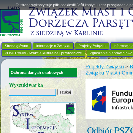
Ta strona wykorzystuje pliki cookies!!! Jeśli kontynuujesz przeglądanie 
Strona główna
Informacje o Związku
Projekty Związku
Informacje 
POMERANIA - Atrakcje kulturalne i przyrodnicze
Zgłaszanie nieprawidłowo
Projekty Związku
>
B
Związku Miast i Gmi
Ochrona danych osobowych
Wyszukiwarka
Odbiór PSZ