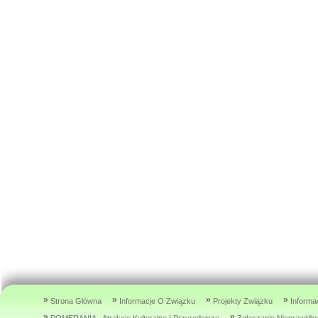
»
»
»
»
Strona Główna
Informacje O Związku
Projekty Związku
Informa
»
»