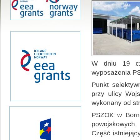
W dniu 19 cz
wyposażenia PS
Punkt selektyw
przy ulicy Woj
wykonany od st
PSZOK w Borne
powojskowych. 
Część istnieją