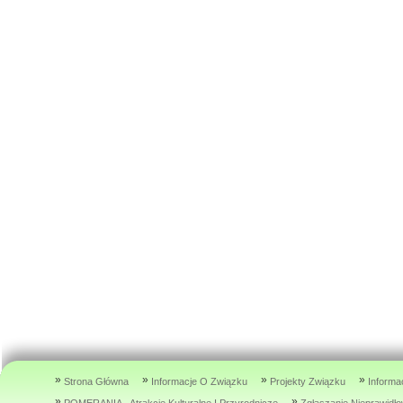
»
»
»
»
Strona Główna
Informacje O Związku
Projekty Związku
Informa
»
»