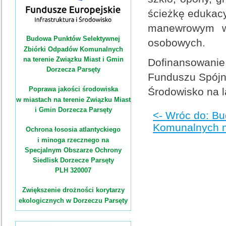
ścieżkę edukacy
manewrowym w
Budowa Punktów Selektywnej
osobowych.
Zbiórki Odpadów Komunalnych
na terenie Związku Miast i Gmin
Dofinansowani
Dorzecza Parsęty
Funduszu Spójno
Poprawa jakości środowiska
Środowisko na l
w miastach na terenie Związku Miast
i Gmin Dorzecza Parsęty
<- Wróc do: B
Komunalnych na
Ochrona łososia atlantyckiego
i minoga rzecznego na
Specjalnym Obszarze Ochrony
Siedlisk Dorzecze Parsęty
PLH 320007
Zwiększenie drożności korytarzy
ekologicznych w Dorzeczu Parsęty