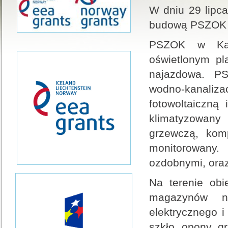
W dniu 29 lipca
budową PSZOK w
PSZOK w Karl
oświetlonym p
najazdowa. PS
wodno-kanaliz
fotowoltaiczną
klimatyzowany 
grzewczą, komp
monitorowany.
ozdobnymi, oraz
Na terenie ob
magazynów n
elektrycznego i
szkło, opony, 