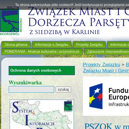
Ta strona wykorzystuje pliki cookies!!! Jeśli kontynuujesz przeglądanie 
Strona główna
Informacje o Związku
Projekty Związku
Informacje 
POMERANIA - Atrakcje kulturalne i przyrodnicze
Zgłaszanie nieprawidłowo
Projekty Związku
>
B
Związku Miast i Gmi
Ochrona danych osobowych
Wyszukiwarka
PSZOK w mie