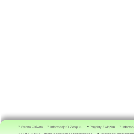
»
»
»
»
Strona Główna
Informacje O Związku
Projekty Związku
Informa
»
»