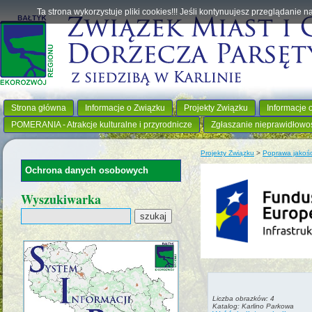
Ta strona wykorzystuje pliki cookies!!! Jeśli kontynuujesz przeglądanie 
Strona główna
Informacje o Związku
Projekty Związku
Informacje 
POMERANIA - Atrakcje kulturalne i przyrodnicze
Zgłaszanie nieprawidłowo
Projekty Związku
>
Poprawa jakośc
Ochrona danych osobowych
Wyszukiwarka
Liczba obrazków: 4
Katalog: Karlino Parkowa