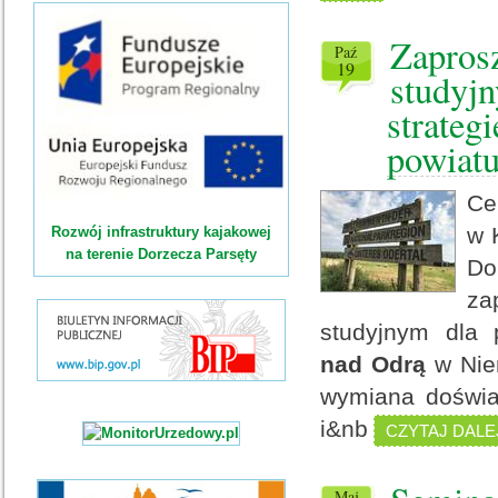
Zaprosz
paź
19
studyjn
strateg
powiat
Ce
w 
Rozwój infrastruktury kajakowej
na terenie Dorzecza Parsęty
Do
za
studyjnym dla 
nad Odrą
w Ni
wymiana doświad
i&nb
CZYTAJ DALE
maj