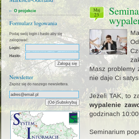
Seminar
maj
O projekcie
23
wypale
Formularz logowania
Ma
Podaj swój login i hasło aby się
zalogować:
Od
Login:
Cz
Hasło:
za
Masz problemy 
Newsletter
nie daje Ci satys
Zapisz się do naszego newslettera.
Jeżeli TAK, to 
wypalenie zaw
godzinach 10:00
Seminarium popr