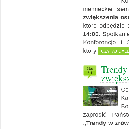
Ko
niemieckie sem
zwiększenia os
które odbędzie 
14:00.
Spotkani
Konferencje i 
który
CZYTAJ DAL
Trendy
mar
30
zwiększ
Ce
Ka
Be
zaprosić Pańs
„Trendy w zrów