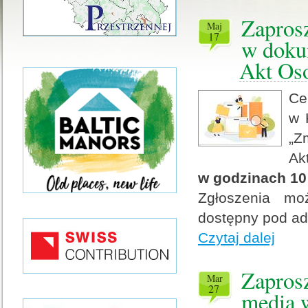
Zapros
maj
17
w doku
Akt Os
Ce
w 
„Z
Ak
w godzinach 10:
Zgłoszenia moż
dostępny pod a
Czytaj dalej
Zaprosz
mar
27
media 