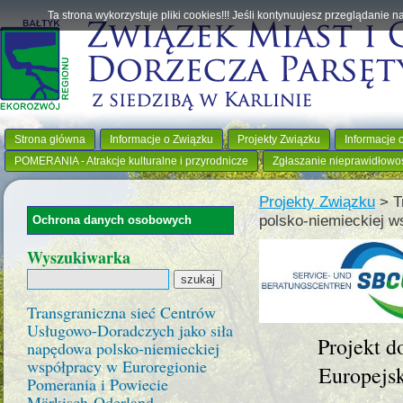
Ta strona wykorzystuje pliki cookies!!! Jeśli kontynuujesz przeglądanie 
Strona główna
Informacje o Związku
Projekty Związku
Informacje 
POMERANIA - Atrakcje kulturalne i przyrodnicze
Zgłaszanie nieprawidłowo
Projekty Związku
>
T
polsko-niemieckiej w
Ochrona danych osobowych
Wyszukiwarka
Transgraniczna sieć Centrów
Usługowo-Doradczych jako siła
Projekt d
napędowa polsko-niemieckiej
współpracy w Euroregionie
Europejs
Pomerania i Powiecie
Märkisch-Oderland