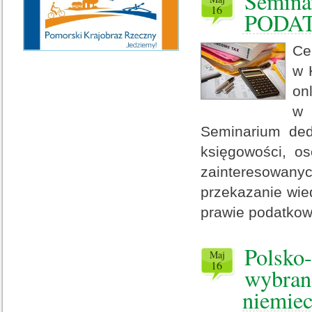
Semina
16
PODAT
Ce
w 
on
w
Seminarium ded
księgowości, o
zainteresowan
przekazanie wie
prawie podatko
Polsko-
maj
16
wybrane
niemiec