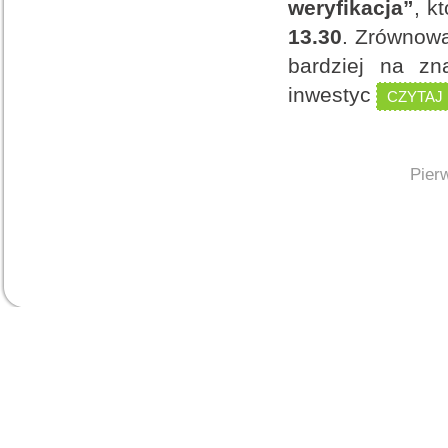
weryfikacja”
, k
13.30
. Zrównowa
bardziej na zn
inwestyc
CZYTAJ
Pier