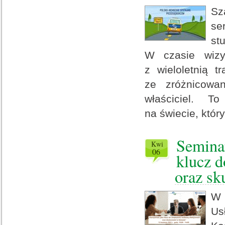
Sz
se
st
W czasie wizy
z wieloletnią 
ze zróżnicowa
właściciel. To
na świecie, który
Semina
kwi
06
klucz d
oraz sk
W 
Us