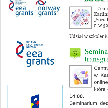
Centr
Karlin
„Socia
r., w 
Udział w szkoleni
Semina
lis
23
transg
Cent
w Kar
onlin
które
14:00.
Seminarium ded