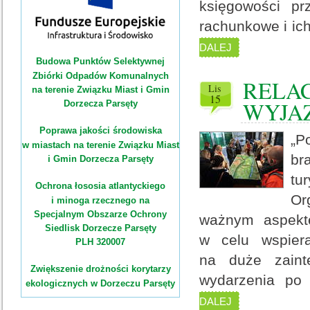
księgowości prz
rachunkowe i ic
DALEJ
Budowa Punktów Selektywnej
Zbiórki Odpadów Komunalnych
RELAC
lis
na terenie Związku Miast i Gmin
15
WYJA
Dorzecza Parsęty
Poprawa jakości środowiska
„P
w miastach na terenie Związku Miast
br
i Gmin Dorzecza Parsęty
tu
Ochrona łososia atlantyckiego
Or
i minoga rzecznego na
Specjalnym Obszarze Ochrony
ważnym aspekte
Siedlisk Dorzecze Parsęty
w celu wspier
PLH 320007
na duże zaint
Zwiększenie drożności korytarzy
wydarzenia po 
ekologicznych w Dorzeczu Parsęty
DALEJ