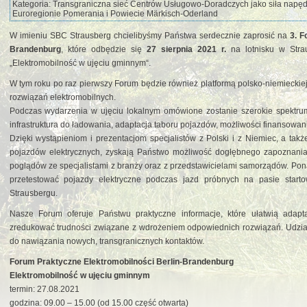
Kategoria: Transgraniczna sieć Centrów Usługowo-Doradczych jako siła napę
Euroregionie Pomerania i Powiecie Märkisch-Oderland
W imieniu SBC Strausberg chcielibyśmy Państwa serdecznie zaprosić na
3. F
Brandenburg
, które odbędzie się
27 sierpnia 2021 r.
na lotnisku w Stra
„Elektromobilność w ujęciu gminnym“.
W tym roku po raz pierwszy Forum będzie również platformą polsko-niemiecki
rozwiązań elektromobilnych.
Podczas wydarzenia w ujęciu lokalnym omówione zostanie szerokie spektrum 
infrastruktura do ładowania, adaptacja taboru pojazdów, możliwości finansowani
Dzięki wystąpieniom i prezentacjom specjalistów z Polski i z Niemiec, a tak
pojazdów elektrycznych, zyskają Państwo możliwość dogłębnego zapoznania 
poglądów ze specjalistami z branży oraz z przedstawicielami samorządów. Pon
przetestować pojazdy elektryczne podczas jazd próbnych na pasie start
Strausbergu.
Nasze Forum oferuje Państwu praktyczne informacje, które ułatwią adap
zredukować trudności związane z wdrożeniem odpowiednich rozwiązań. Udzia
do nawiązania nowych, transgranicznych kontaktów.
Forum Praktyczne Elektromobilności Berlin-Brandenburg
Elektromobilność w ujęciu gminnym
termin: 27.08.2021
godzina: 09.00 – 15.00 (od 15.00 część otwarta)