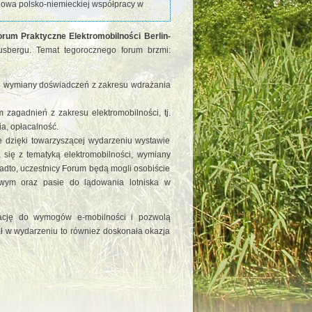
dowa polsko-niemieckiej współpracy w
orum Praktyczne Elektromobilności Berlin-
usbergu. Temat tegorocznego forum brzmi:
ej wymiany doświadczeń z zakresu wdrażania
zagadnień z zakresu elektromobilności, tj.
a, opłacalność.
że dzięki towarzyszącej wydarzeniu wystawie
się z tematyką elektromobilności, wymiany
adto, uczestnicy Forum będą mogli osobiście
owym oraz pasie do lądowania lotniska w
tację do wymogów e-mobilności i pozwolą
ł w wydarzeniu to również doskonała okazja