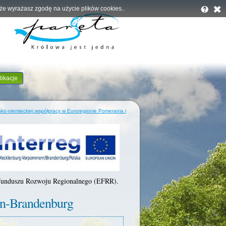
, że wyrażasz zgodę na użycie plików cookies..
likacje
ko-niemieckiej współpracy w Euroregionie Pomerania i
 Funduszu Rozwoju Regionalnego (EFRR).
in-Brandenburg