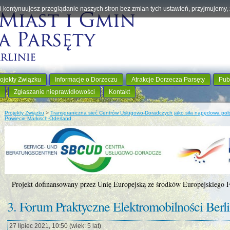
eśli kontynuujesz przeglądanie naszych stron bez zmian tych ustawień, przyjmujemy
ojekty Związku
Informacje o Dorzeczu
Atrakcje Dorzecza Parsęty
Pub
Zgłaszanie nieprawidłowości
Kontakt
Projekty Związku
>
Transgraniczna sieć Centrów Usługowo-Doradczych jako siła napędowa pols
Powiecie Märkisch-Oderland
Projekt dofinansowany przez Unię Europejską ze środków Europejskiego
3. Forum Praktyczne Elektromobilności Berl
27 lipiec 2021, 10:50 (wiek: 5 lat)