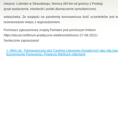
miejsce: Lotnisko w Strausbergu, Niemcy (60 km od granicy z Polską)
język wydarzenia: niemiecki i polski (tłumaczenie symultaniczne)
wskazówka: Ze względu na pandemię koronawirusa ilość uczestników jest w
rezerwowanie miejsc z wyprzedzeniem.
Formularz zgłoszeniowy znajdą Państwo pod poniższym linkiem:
https://sbcud.net/forum-praktyczne-elektromobilnosci-27-08-2021/
Serdecznie zapraszamy!
<- Wróc do: Transgraniczna sieć Centrów Usługowo-Doradczych jako siła na
Euroregionie Pomerania i Powiecie Märkisch-Oderland