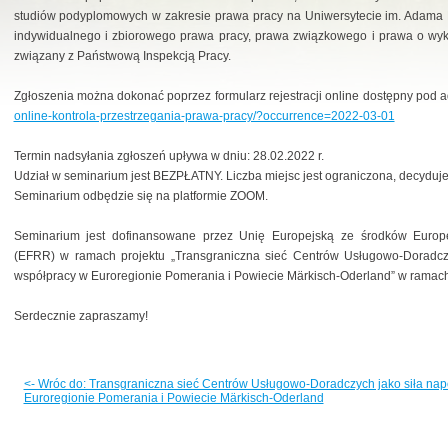
studiów podyplomowych w zakresie prawa pracy na Uniwersytecie im. Adama 
indywidualnego i zbiorowego prawa pracy, prawa związkowego i prawa o wy
związany z Państwową Inspekcją Pracy.
Zgłoszenia można dokonać poprzez formularz rejestracji online dostępny pod
online-kontrola-przestrzegania-prawa-pracy/?occurrence=2022-03-01
Termin nadsyłania zgłoszeń upływa w dniu: 28.02.2022 r.
Udział w seminarium jest BEZPŁATNY. Liczba miejsc jest ograniczona, decyduje
Seminarium odbędzie się na platformie ZOOM.
Seminarium jest dofinansowane przez Unię Europejską ze środków Euro
(EFRR) w ramach projektu „Transgraniczna sieć Centrów Usługowo-Doradczy
współpracy w Euroregionie Pomerania i Powiecie Märkisch-Oderland” w ramach 
Serdecznie zapraszamy!
<- Wróc do: Transgraniczna sieć Centrów Usługowo-Doradczych jako siła na
Euroregionie Pomerania i Powiecie Märkisch-Oderland