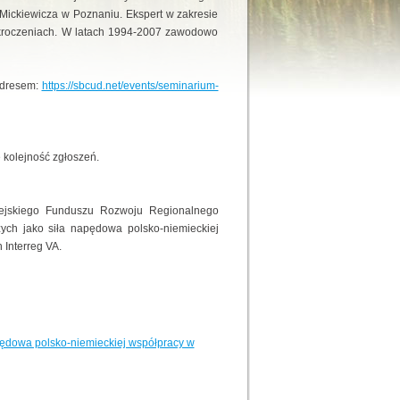
Mickiewicza w Poznaniu. Ekspert w zakresie
kroczeniach. W latach 1994-2007 zawodowo
 adresem:
https://sbcud.net/events/seminarium-
 kolejność zgłoszeń.
pejskiego Funduszu Rozwoju Regionalnego
ch jako siła napędowa polsko-niemieckiej
Interreg VA.
pędowa polsko-niemieckiej współpracy w