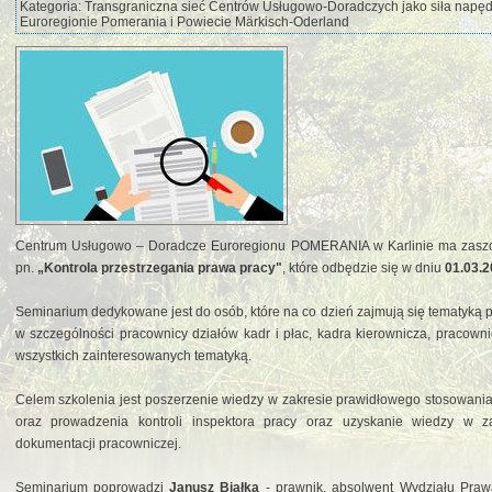
Kategoria: Transgraniczna sieć Centrów Usługowo-Doradczych jako siła napę
Euroregionie Pomerania i Powiecie Märkisch-Oderland
Centrum Usługowo – Doradcze Euroregionu POMERANIA w Karlinie ma zaszcz
pn.
„Kontrola przestrzegania prawa pracy"
, które odbędzie się w dniu
01.03.2
Seminarium dedykowane jest do osób, które na co dzień zajmują się tematyką p
w szczególności pracownicy działów kadr i płac, kadra kierownicza, pracown
wszystkich zainteresowanych tematyką.
Celem szkolenia jest poszerzenie wiedzy w zakresie prawidłowego stosowani
oraz prowadzenia kontroli inspektora pracy oraz uzyskanie wiedzy w 
dokumentacji pracowniczej.
Seminarium poprowadzi
Janusz Białka
- prawnik, absolwent Wydziału Prawa