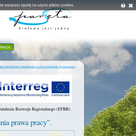
, że wyrażasz zgodę na użycie plików cookies..
likacje
ko-niemieckiej współpracy w Euroregionie Pomerania i
 Funduszu Rozwoju Regionalnego (EFRR).
nia prawa pracy".