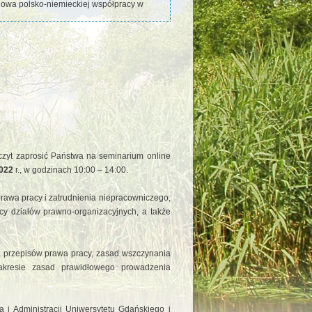
dowa polsko-niemieckiej współpracy w
yt zaprosić Państwa na seminarium online
022
r., w godzinach 10:00 – 14:00.
rawa pracy i zatrudnienia niepracowniczego,
icy działów prawno-organizacyjnych, a także
a przepisów prawa pracy, zasad wszczynania
zakresie zasad prawidłowego prowadzenia
 i Administracji Uniwersytetu Gdańskiego i