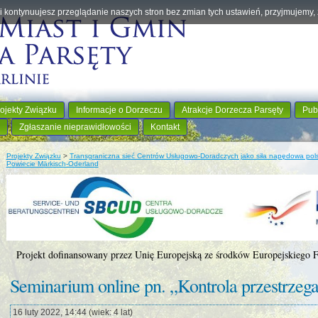
eśli kontynuujesz przeglądanie naszych stron bez zmian tych ustawień, przyjmujemy
ojekty Związku
Informacje o Dorzeczu
Atrakcje Dorzecza Parsęty
Pub
Zgłaszanie nieprawidłowości
Kontakt
Projekty Związku
>
Transgraniczna sieć Centrów Usługowo-Doradczych jako siła napędowa pols
Powiecie Märkisch-Oderland
Projekt dofinansowany przez Unię Europejską ze środków Europejskiego
Seminarium online pn. „Kontrola przestrzega
16 luty 2022, 14:44 (wiek: 4 lat)