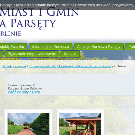
eśli kontynuujesz przeglądanie naszych stron bez zmian tych ustawień, przyjmujemy
ojekty Związku
Informacje o Dorzeczu
Atrakcje Dorzecza Parsęty
Pub
Zgłaszanie nieprawidłowości
Kontakt
Projekty Związku
>
Rozwój infrastruktury kajakowej na terenie Dorzecza Parsęty
>
Galeria
Liczba obrazków: 2
Katalog: Borne Sulinowo
Wróć do listy galerii