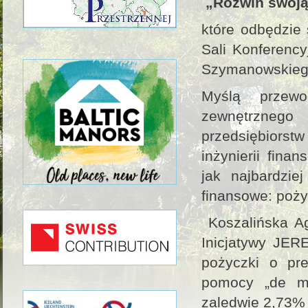
„Rozwiń swoją
które odbędzie 
Sali Konferency
Szymanowskiego
Myślą przewo
zewnętrznego
przedsiębiorst
inżynierii fina
jak najbardzie
finansowe: poży
Koszalińska Ag
Inicjatywy JER
pożyczki o pr
pomocy „de mi
zaledwie 2,73% 