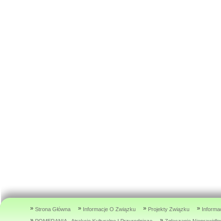
»
»
»
»
Strona Główna
Informacje O Związku
Projekty Związku
Informa
»
»