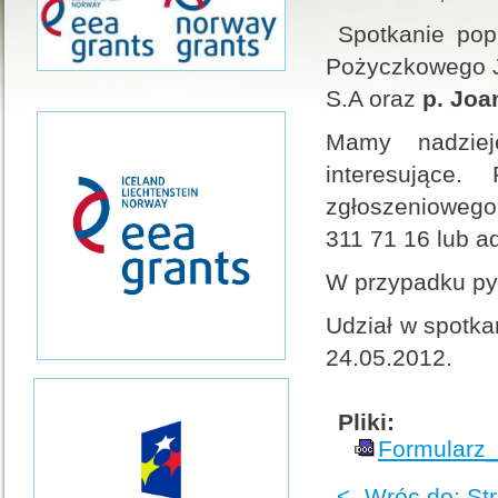
Spotkanie po
Pożyczkowego J
S.A oraz
p. Joa
Mamy nadziej
interesujące.
zgłoszeniowego
311 71 16 lub ad
W przypadku pyt
Udział w spotka
24.05.2012.
Pliki:
Formularz
<- Wróc do: St