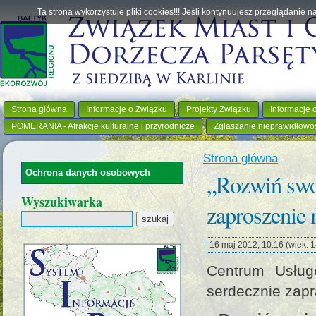
Ta strona wykorzystuje pliki cookies!!! Jeśli kontynuujesz przeglądanie 
Strona główna
Informacje o Związku
Projekty Związku
Informacje 
POMERANIA - Atrakcje kulturalne i przyrodnicze
Zgłaszanie nieprawidłowo
Strona główna
Ochrona danych osobowych
„Rozwiń swo
Wyszukiwarka
zaproszenie 
16 maj 2012, 10:16 (wiek: 14
Centrum Usług
serdecznie zapr