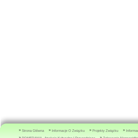
»
»
»
»
Strona Główna
Informacje O Związku
Projekty Związku
Informa
»
»