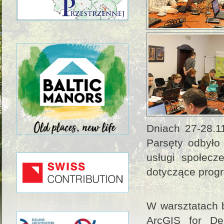
Dniach 27-28.1
Parsęty odbyło 
usługi społecz
dotyczące prog
W warsztatach b
ArcGIS for De