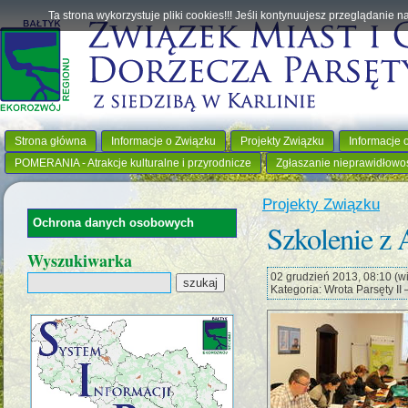
Ta strona wykorzystuje pliki cookies!!! Jeśli kontynuujesz przeglądanie 
Strona główna
Informacje o Związku
Projekty Związku
Informacje 
POMERANIA - Atrakcje kulturalne i przyrodnicze
Zgłaszanie nieprawidłowo
Projekty Związku
Ochrona danych osobowych
Szkolenie z
Wyszukiwarka
02 grudzień 2013, 08:10 (wi
Kategoria: Wrota Parsęty II