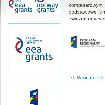
komputerowym
podstawowe funk
ćwiczeń edycyj
<- Wróc do: Pr