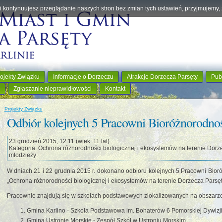
eśli kontynuujesz przeglądanie naszych stron bez zmian tych ustawień, przyjmujemy
ojekty Związku
Informacje o Dorzeczu
Atrakcje Dorzecza Parsęty
Pub
Zgłaszanie nieprawidłowości
Kontakt
Projekty Związku
Odbiór kolejnych 5 Pracowni Bioróżnorodno
23 grudzień 2015, 12:11 (wiek: 11 lat)
Kategoria: Ochrona różnorodności biologicznej i ekosystemów na terenie Dorze
młodzieży
W dniach 21 i 22 grudnia 2015 r. dokonano odbioru kolejnych 5 Pracowni Bio
„Ochrona różnorodności biologicznej i ekosystemów na terenie Dorzecza Parsęty
Pracownie znajdują się w szkołach podstawowych zlokalizowanych na obszarze
Gmina Karlino - Szkoła Podstawowa im. Bohaterów 6 Pomorskiej Dywizji 
Gmina Ustronie Morskie - Zespół Szkół w Ustroniu Morskim