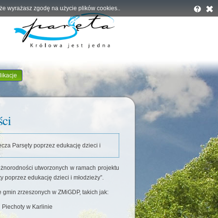
, że wyrażasz zgodę na użycie plików cookies..
likacje
ści
cza Parsęty poprzez edukację dzieci i
różnorodności utworzonych w ramach projektu
 poprzez edukację dzieci i młodzieży”.
 gmin zrzeszonych w ZMiGDP, takich jak:
Piechoty w Karlinie