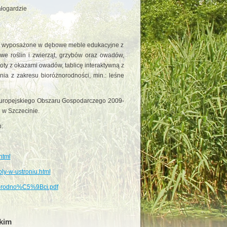
ałogardzie
 i wyposażone w dębowe meble edukacyjne z
we roślin i zwierząt, grzybów oraz owadów,
ty z okazami owadów, tablicę interaktywną z
ia z zakresu bioróżnorodności, min.: leśne
uropejskiego Obszaru Gospodarczego 2009-
w Szczecinie.
:
html
oly-w-ustroniu.html
orodno%C5%9Bci.pdf
skim