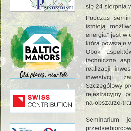
się 24 sierpnia 
Podczas semina
istnieją możli
energia” jest w
która powstaje 
Obok aspektó
techniczne asp
realizacji inw
inwestycji za
Szczegółowy pr
rejestracyjny p
na-obszarze-tr
Seminarium j
przedsiębiorców