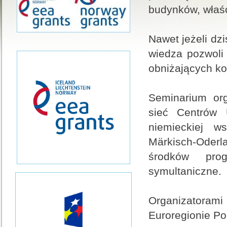
budynków, właśc
Nawet jeżeli dz
wiedza pozwoli
obniżających ko
Seminarium org
sieć Centrów 
niemieckiej w
Märkisch-Oder
środków pro
symultaniczne.
Organizatora
Euroregionie Po