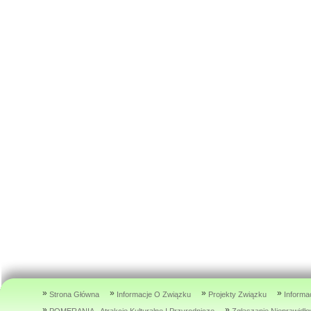
»
»
»
»
Strona Główna
Informacje O Związku
Projekty Związku
Informa
»
»