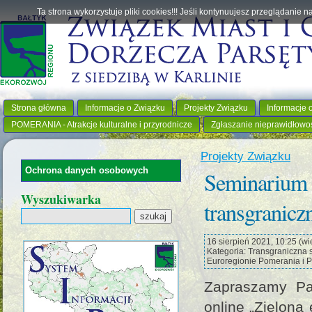
Ta strona wykorzystuje pliki cookies!!! Jeśli kontynuujesz przeglądanie 
Strona główna
Informacje o Związku
Projekty Związku
Informacje 
POMERANIA - Atrakcje kulturalne i przyrodnicze
Zgłaszanie nieprawidłowo
Projekty Związku
Ochrona danych osobowych
Seminarium o
Wyszukiwarka
transgranicz
16 sierpień 2021, 10:25 (wie
Kategoria: Transgraniczna
Euroregionie Pomerania i 
Zapraszamy Pa
online „Zielona