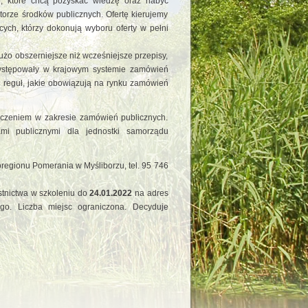
b, które chcą pozyskać wiedzę oraz nabyć
torze środków publicznych. Ofertę kierujemy
ych, którzy dokonują wyboru oferty w pełni
żo obszerniejsze niż wcześniejsze przepisy,
występowały w krajowym systemie zamówień
 reguł, jakie obowiązują na rynku zamówień
adczeniem w zakresie zamówień publicznych.
mi publicznymi dla jednostki samorządu
gionu Pomerania w Myśliborzu, tel. 95 746
estnictwa w szkoleniu do
24.01.2022
na adres
ego. Liczba miejsc ograniczona. Decyduje