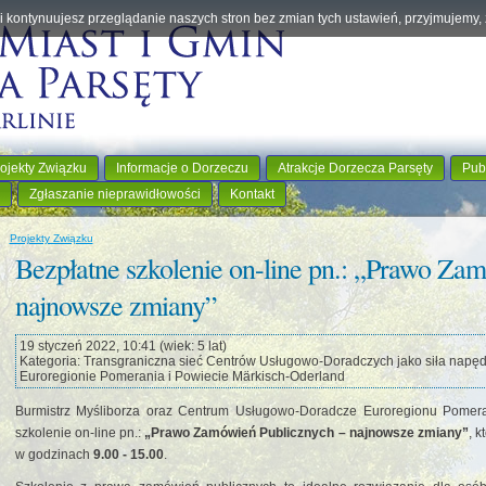
eśli kontynuujesz przeglądanie naszych stron bez zmian tych ustawień, przyjmujemy
ojekty Związku
Informacje o Dorzeczu
Atrakcje Dorzecza Parsęty
Pub
Zgłaszanie nieprawidłowości
Kontakt
Projekty Związku
Bezpłatne szkolenie on-line pn.: „Prawo Za
najnowsze zmiany”
19 styczeń 2022, 10:41 (wiek: 5 lat)
Kategoria: Transgraniczna sieć Centrów Usługowo-Doradczych jako siła napę
Euroregionie Pomerania i Powiecie Märkisch-Oderland
Burmistrz Myśliborza oraz Centrum Usługowo-Doradcze Euroregionu Pomera
szkolenie on-line pn.:
„Prawo Zamówień Publicznych – najnowsze zmiany”
, 
w godzinach
9.00 - 15.00
.