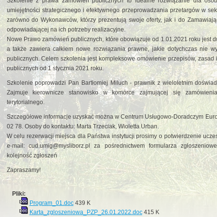
Szkolenie z prawa zamówień publicznych to idealne rozwiązanie dla osó
umiejętności strategicznego i efektywnego przeprowadzania przetargów w sek
zarówno do Wykonawców, którzy prezentują swoje oferty, jak i do Zamawiając
odpowiadającej na ich potrzeby realizacyjne.
Nowe Prawo zamówień publicznych, które obowiązuje od 1.01.2021 roku jest du
a także zawiera całkiem nowe rozwiązania prawne, jakie dotychczas nie 
publicznych. Celem szkolenia jest kompleksowe omówienie przepisów, zasad i
publicznych od 1 stycznia 2021 roku.
Szkolenie poprowadzi Pan Bartłomiej Miluch - prawnik z wieloletnim doświ
Zajmuje kierownicze stanowisko w komórce zajmującej się zamówienia
terytorialnego.
Szczegółowe informacje uzyskać można w Centrum Usługowo-Doradczym Eurore
02 78. Osoby do kontaktu: Marta Trzeciak, Wioletta Urban.
W celu rezerwacji miejsca dla Państwa instytucji prosimy o potwierdzenie ucz
e-mail: cud.umig@mysliborz.pl za pośrednictwem formularza zgłoszeniow
kolejność zgłoszeń
Zapraszamy!
Pliki:
Program_01.doc
439 K
Karta_zgloszeniowa_PZP_26.01.2022.doc
415 K